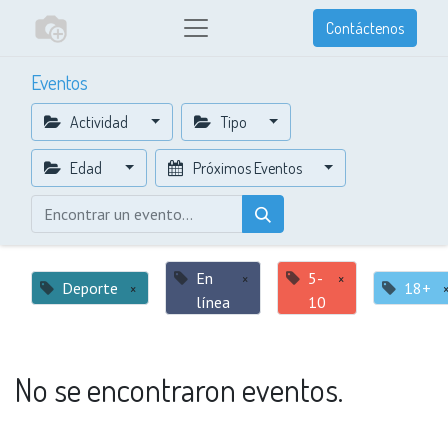
Contáctenos
Eventos
Actividad
Tipo
Edad
Próximos Eventos
En
×
5-
×
Deporte
×
18+
línea
10
No se encontraron eventos.